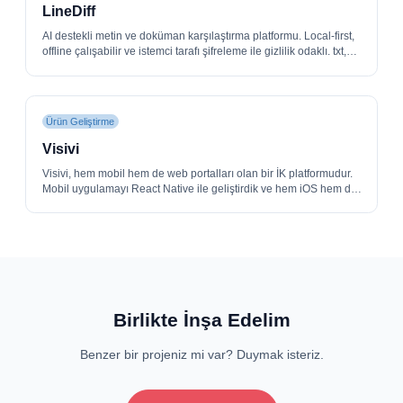
LineDiff
AI destekli metin ve doküman karşılaştırma platformu. Local-first,
offline çalışabilir ve istemci tarafı şifreleme ile gizlilik odaklı. txt,
docx, pdf, json, xml, csv, md, html, yaml dahil 10+ dosya formatı
desteği. Nuxt 4 + Vue 3, Firebase Firestore ve OpenAI API ile
geliştirildi. IndexedDB birincil depolama + Firestore sync kuyruğu
(local-first mimari), Web Workers ile diff hesaplama, Paddle
Ürün Geliştirme
abonelik yönetimi ve Google Docs, Notion, MS Word Add-in
entegrasyonları.
Visivi
Visivi, hem mobil hem de web portalları olan bir İK platformudur.
Mobil uygulamayı React Native ile geliştirdik ve hem iOS hem de
Android için çapraz platform haline getirdik. Web portalı için
Nuxt.js ve Vue.js kullandık.
Birlikte İnşa Edelim
Benzer bir projeniz mi var? Duymak isteriz.