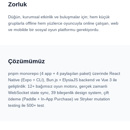
Zorluk
Düğün, kurumsal etkinlik ve buluşmalar için; hem küçük
gruplarla offline hem yüzlerce oyuncuyla online çalışan, web
ve mobilde bir sosyal oyun platformu gerekiyordu.
Çözümümüz
pnpm monorepo (4 app + 4 paylaşılan paket) üzerinde React
Native (Expo + CLI), Bun.js + ElysiaJS backend ve Vue 3 ile
geliştirdik: 12+ bağımsız oyun motoru, gerçek zamanlı
WebSocket state sync, 39 bileşenlik design system, çift
ödeme (Paddle + In-App Purchase) ve Stryker mutation
testing ile 500+ test.