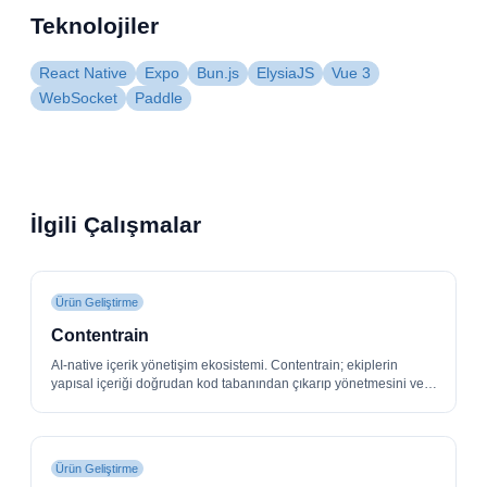
Teknolojiler
React Native
Expo
Bun.js
ElysiaJS
Vue 3
WebSocket
Paddle
İlgili Çalışmalar
Ürün Geliştirme
Contentrain
AI-native içerik yönetişim ekosistemi. Contentrain; ekiplerin
yapısal içeriği doğrudan kod tabanından çıkarıp yönetmesini ve
yayınlamasını sağlar — local-first, Git-native bir araç zinciri (CLI,
MCP sunucusu, tip-güvenli SDK) ve sohbet öncelikli, self-host
edilebilir Contentrain Studio.
Ürün Geliştirme